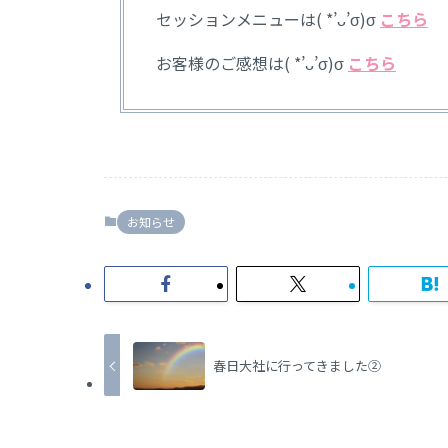
セッションメニューは( *’ᴗ’σ)σ
こちら
お客様のご感想は( *’ᴗ’σ)σ
こちら
お知らせ
春日大社に行ってきました②